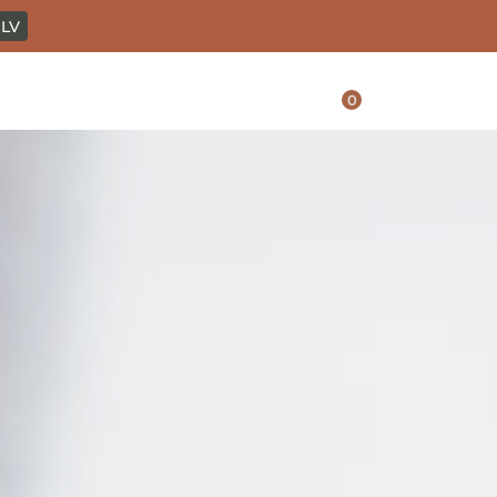
LV
0
ontessori
blogas