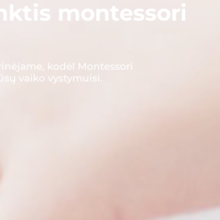
inktis montessori
rinėjame, kodėl Montessori
jūsų vaiko vystymuisi.