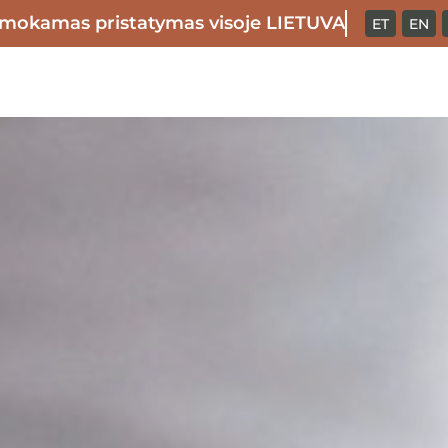
mokamas pristatymas visoje LIETUVA
ET
EN
apie mus
žaislai
iš m