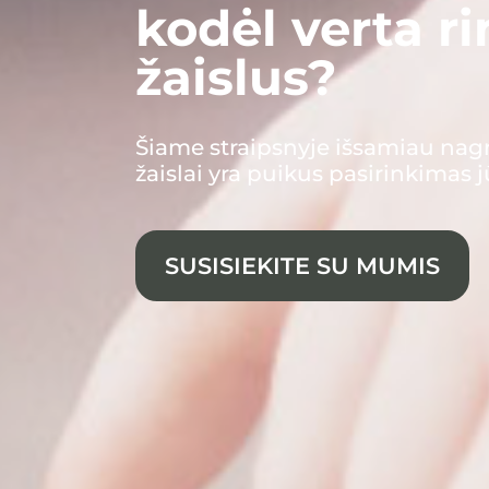
kodėl verta r
žaislus?
Šiame straipsnyje išsamiau nag
žaislai yra puikus pasirinkimas 
SUSISIEKITE SU MUMIS