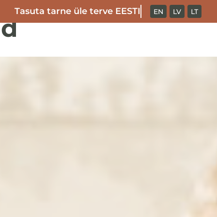
Tasuta tarne üle terve EESTI
EN
LV
LT
ed
meist
mänguasjad
mo