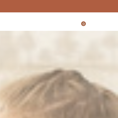
0
ntessorist
blogi