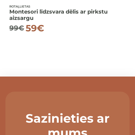
ROTAĻLIETAS
Montesori līdzsvara dēlis ar pirkstu
aizsargu
59
€
99
€
Original
Current
price
price
was:
is:
99€.
59€.
Sazinieties ar
mums