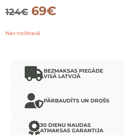
Original
Current
69
€
124
€
price
price
Nav noliktavā
was:
is:
124€.
69€.
BEZMAKSAS PIEGĀDE
VISĀ LATVIJĀ
PĀRBAUDĪTS UN DROŠS
30 DIENU NAUDAS
ATMAKSAS GARANTIJA