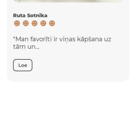
Triinu Himma
“Piemērots zīdaiņiem, bērniem un
pieaugušajiem.”
Loe