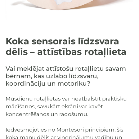
Koka sensorais līdzsvara
dēlis – attīstības rotaļlieta
Vai meklējat attīstošu rotaļlietu savam
bērnam, kas uzlabo līdzsvaru,
koordināciju un motoriku?
Mūsdienu rotaļlietas var neatbalstīt praktisku
mācīšanos, savukārt ekrāni var kavēt
koncentrēšanos un radošumu.
Iedvesmojoties no Montesori principiem, šis
koka maņu dēlis ar vingrinājumu vadību un