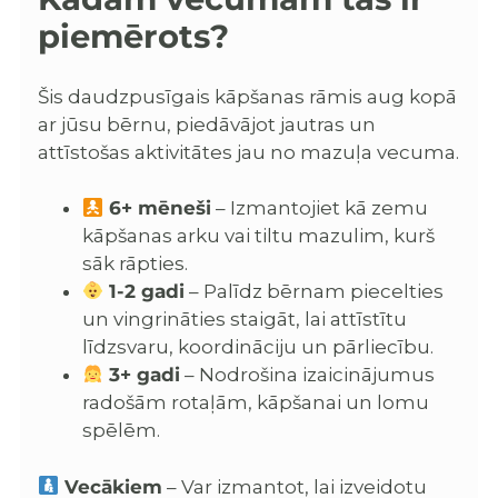
piemērots?
Šis daudzpusīgais kāpšanas rāmis aug kopā
ar jūsu bērnu, piedāvājot jautras un
attīstošas aktivitātes jau no mazuļa vecuma.
6+ mēneši
– Izmantojiet kā zemu
kāpšanas arku vai tiltu mazulim, kurš
sāk rāpties.
1-2 gadi
– Palīdz bērnam piecelties
un vingrināties staigāt, lai attīstītu
līdzsvaru, koordināciju un pārliecību.
3+ gadi
– Nodrošina izaicinājumus
radošām rotaļām, kāpšanai un lomu
spēlēm.
Vecākiem
– Var izmantot, lai izveidotu