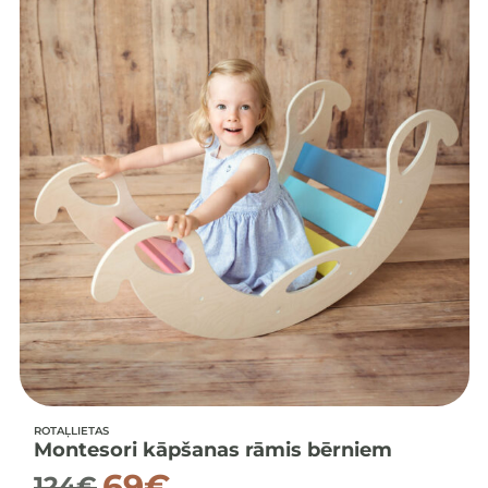
ROTAĻLIETAS
Montesori kāpšanas rāmis bērniem
69
€
124
€