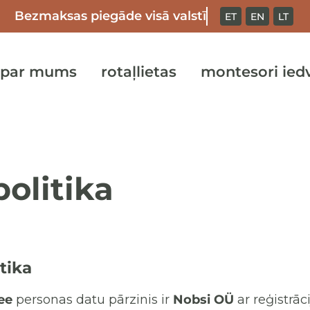
Bezmaksas piegāde visā valstī
ET
EN
LT
par mums
rotaļlietas
montesori ied
olitika
tika
ee
personas datu pārzinis ir
Nobsi OÜ
ar reģistrāc