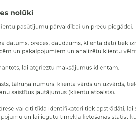
es nolūki
klientu pasūtījumu pārvaldībai un preču piegādei.
a datums, preces, daudzums, klienta dati) tiek iz
cēm un pakalpojumiem un analizētu klientu vēlm
antots, lai atgrieztu maksājumus klientam.
s, tālruņa numurs, klienta vārds un uzvārds, tiek a
u saistītus jautājumus (klientu atbalsts).
drese vai citi tīkla identifikatori tiek apstrādāti, l
pojumu un lai iegūtu tīmekļa lietošanas statistiku