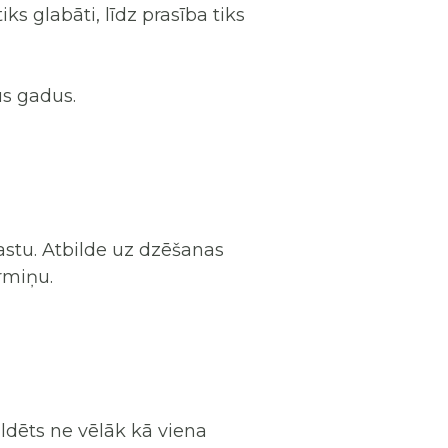
s glabāti, līdz prasība tiks
us gadus.
pastu. Atbilde uz dzēšanas
rmiņu.
ldēts ne vēlāk kā viena