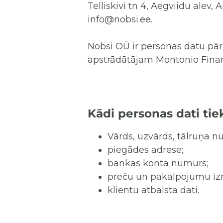
Telliskivi tn 4, Aegviidu alev, 
info@nobsi.ee.
Nobsi OÜ ir personas datu pā
apstrādātājam Montonio Fina
Kādi personas dati tie
Vārds, uzvārds, tālruņa n
piegādes adrese;
bankas konta numurs;
preču un pakalpojumu iz
klientu atbalsta dati.