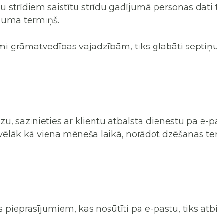
trīdiem saistītu strīdu gadījumā personas dati tik
lguma termiņš.
mi grāmatvedības vajadzībām, tiks glabāti septiņ
zu, sazinieties ar klientu atbalsta dienestu pa e-
 vēlāk kā viena mēneša laikā, norādot dzēšanas te
pieprasījumiem, kas nosūtīti pa e-pastu, tiks atbi