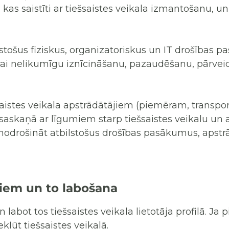
kas saistīti ar tiešsaistes veikala izmantošanu, un
ilstošus fiziskus, organizatoriskus un IT drošības p
ai nelikumīgu iznīcināšanu, pazaudēšanu, pārveid
aistes veikala apstrādātājiem (piemēram, transp
askaņā ar līgumiem starp tiešsaistes veikalu un 
odrošināt atbilstošus drošības pasākumus, apstrā
iem un to labošana
labot tos tiešsaistes veikala lietotāja profilā. Ja p
kļūt tiešsaistes veikalā.