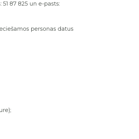
: 51 87 825 un e-pasts:
ieciešamos personas datus
re);