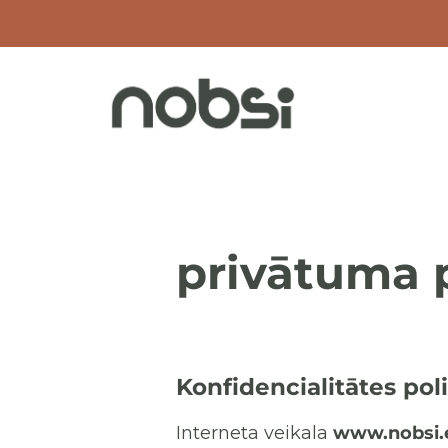
Skip
to
content
Attīstošas koka rotaļlietas
privātuma p
Konfidencialitātes poli
Interneta veikala
www.nobsi.