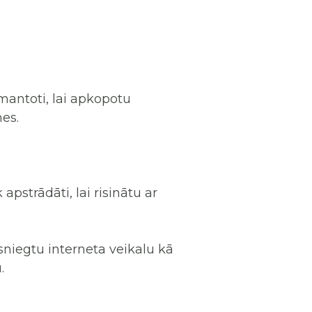
mantoti, lai apkopotu
es.
pstrādāti, lai risinātu ar
ai sniegtu interneta veikalu kā
.