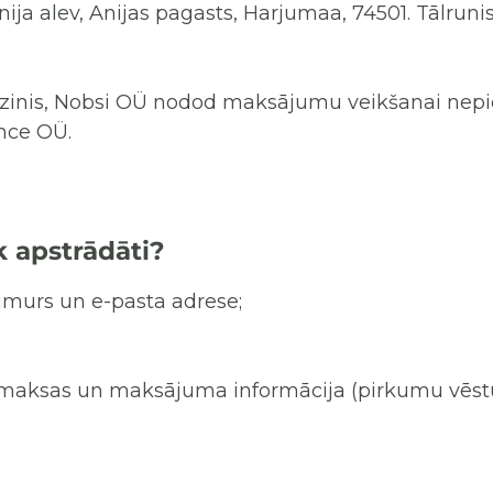
Anija alev, Anijas pagasts, Harjumaa, 74501. Tālrunis
rzinis, Nobsi OÜ nodod maksājumu veikšanai nep
nce OÜ.
k apstrādāti?
umurs un e-pasta adrese;
maksas un maksājuma informācija (pirkumu vēstu