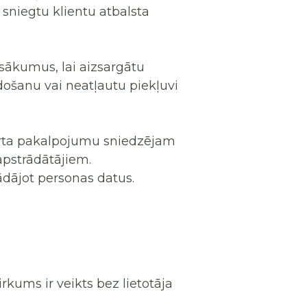
 sniegtu klientu atbalsta
asākumus, lai aizsargātu
ošanu vai neatļautu piekļuvi
orta pakalpojumu sniedzējam
apstrādātājiem.
dājot personas datus.
irkums ir veikts bez lietotāja