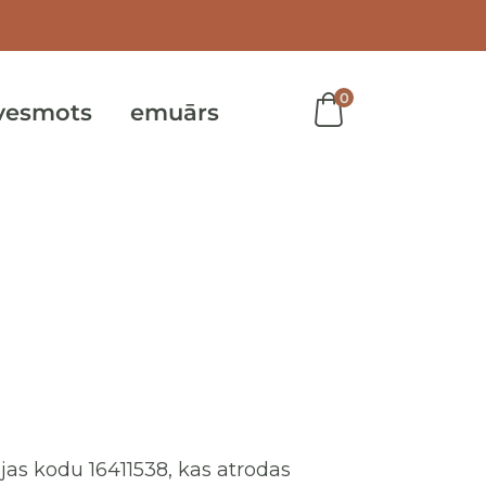
0
vesmots
emuārs
ijas kodu 16411538, kas atrodas