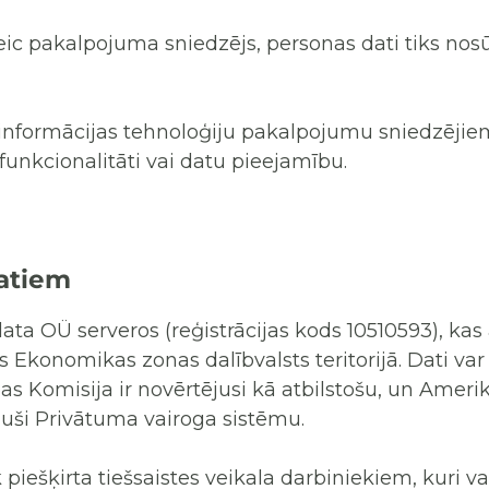
 veic pakalpojuma sniedzējs, personas dati tiks no
i informācijas tehnoloģiju pakalpojumu sniedzējiem,
funkcionalitāti vai datu pieejamību.
atiem
data OÜ serveros (reģistrācijas kods 10510593), ka
as Ekonomikas zonas dalībvalsts teritorijā. Dati var 
as Komisija ir novērtējusi kā atbilstošu, un Ameri
uši Privātuma vairoga sistēmu.
piešķirta tiešsaistes veikala darbiniekiem, kuri va