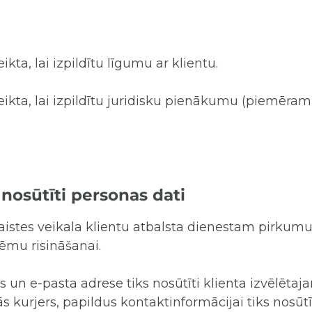
kta, lai izpildītu līgumu ar klientu.
eikta, lai izpildītu juridisku pienākumu (piemēra
nosūtīti personas dati
šsaistes veikala klientu atbalsta dienestam pirku
ēmu risināšanai.
s un e-pasta adrese tiks nosūtīti klienta izvēlēt
 kurjers, papildus kontaktinformācijai tiks nosūtīt