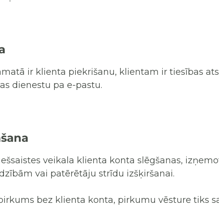
a
atā ir klienta piekrišanu, klientam ir tiesības at
as dienestu pa e-pastu.
āšana
tiešsaistes veikala klienta konta slēgšanas, izņemo
zībām vai patērētāju strīdu izšķiršanai.
s pirkums bez klienta konta, pirkumu vēsture tiks s