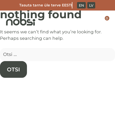
Tasuta tarne üle terve EESTI
EN
LV
nothing found
Skip
to
0
content
It seems we can’t find what you’re looking for.
Perhaps searching can help.
Otsi: