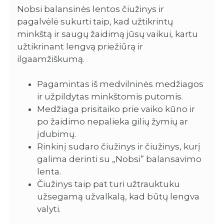
Nobsi balansinės lentos čiužinys ir
pagalvėlė sukurti taip, kad užtikrintų
minkštą ir saugų žaidimą jūsų vaikui, kartu
užtikrinant lengvą priežiūrą ir
ilgaamžiškumą.
Pagamintas iš medvilninės medžiagos
ir užpildytas minkštomis putomis.
Medžiaga prisitaiko prie vaiko kūno ir
po žaidimo nepalieka gilių žymių ar
įdubimų.
Rinkinį sudaro čiužinys ir čiužinys, kurį
galima derinti su „Nobsi” balansavimo
lenta.
Čiužinys taip pat turi užtrauktuku
užsegamą užvalkalą, kad būtų lengva
valyti.