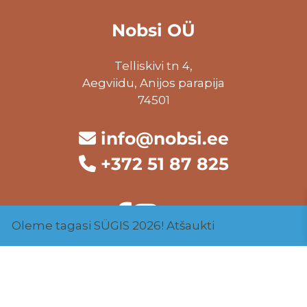
Nobsi OÜ
Telliskivi tn 4,
Aegviidu, Anijos parapija
74501
info@nobsi.ee
+372 51 87 825
Oleme tagasi SÜGIS 2026!
Atšaukti
terminai ir sąlygos
Pardavimo sąlygos