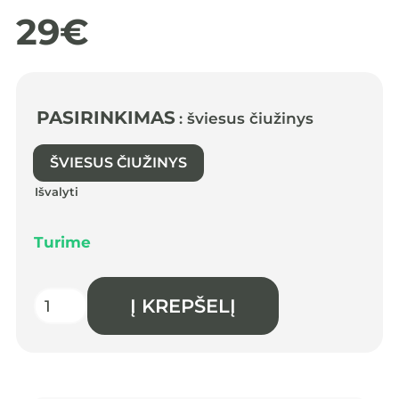
29
€
PASIRINKIMAS
: šviesus čiužinys
ŠVIESUS ČIUŽINYS
Išvalyti
Turime
produkto
Į KREPŠELĮ
kiekis:
Balansinės
lentos
čiužinys