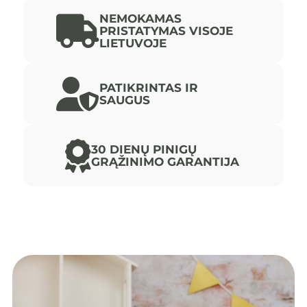
su
NEMOKAMAS
pagalvėle
PRISTATYMAS VISOJE
LIETUVOJE
PATIKRINTAS IR
SAUGUS
30 DIENŲ PINIGŲ
GRĄŽINIMO GARANTIJA