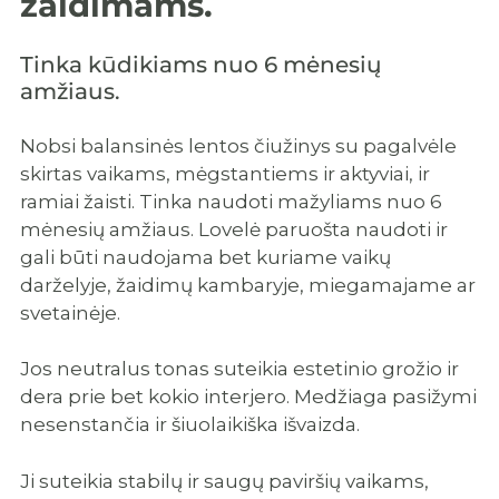
žaidimams.
Tinka kūdikiams nuo 6 mėnesių
amžiaus.
Nobsi balansinės lentos čiužinys su pagalvėle
skirtas vaikams, mėgstantiems ir aktyviai, ir
ramiai žaisti. Tinka naudoti mažyliams nuo 6
mėnesių amžiaus. Lovelė paruošta naudoti ir
gali būti naudojama bet kuriame vaikų
darželyje, žaidimų kambaryje, miegamajame ar
svetainėje.
Jos neutralus tonas suteikia estetinio grožio ir
dera prie bet kokio interjero. Medžiaga pasižymi
nesenstančia ir šiuolaikiška išvaizda.
Ji suteikia stabilų ir saugų paviršių vaikams,